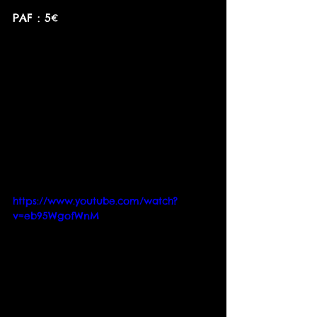
PAF : 5€
https://www.youtube.com/watch?
v=eb95WgofWnM