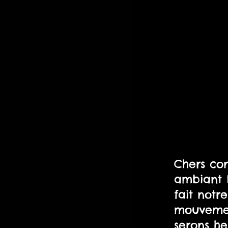
Chers con
ambiant D
fait notr
mouvemen
serons he