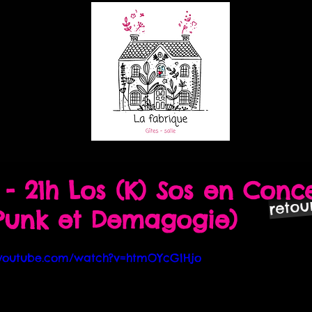
8 - 21h Los (K) Sos en Conce
reto
 Punk et Demagogie)
.youtube.com/watch?v=htmOYcGlHjo