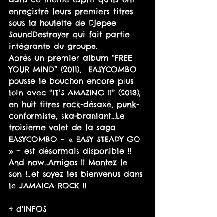
enregistré leurs premiers titres 
sous la houlette de Djepee 
SoundDestroyer qui fait partie 
intégrante du groupe.
Après un premier album “FREE 
YOUR MIND” (2011),  EASYCOMBO 
pousse le bouchon encore plus 
loin avec “IT’S AMAZING !!” (2013), 
en huit titres rock-désaxé, punk-
conformiste, ska-branlant…Le 
troisième volet de la saga 
EASYCOMBO – « EASY STEADY GO 
» – est désormais disponible !!
And now…Amigos !! Montez le 
son !…et soyez les bienvenus dans 
le JAMAICA ROCK !!
+ d'INFOS