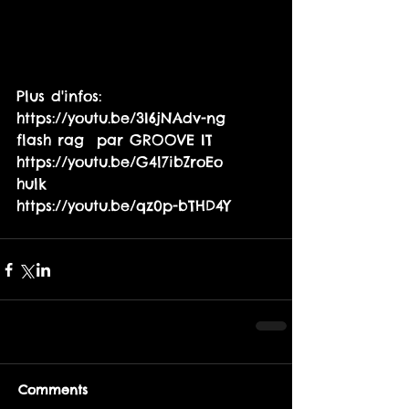
Plus d'infos:
https://youtu.be/3I6jNAdv-ng  
flash rag  par GROOVE IT
https://youtu.be/G4l7ibZroEo    
hulk
https://youtu.be/qz0p-bTHD4Y  
Comments