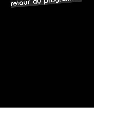
retour au programme
ST MARTIN,
LESCHERAINES
06.89.13.40.51
prog.fabrique@gmail.com