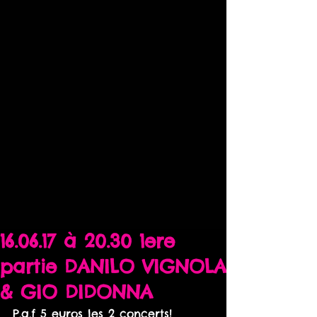
16.06.17 à 20.30 1ere
partie DANILO VIGNOLA
& GIO DIDONNA
P.a.f 5 euros les 2 concerts!        