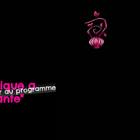
tique a
ur au programme
ante"