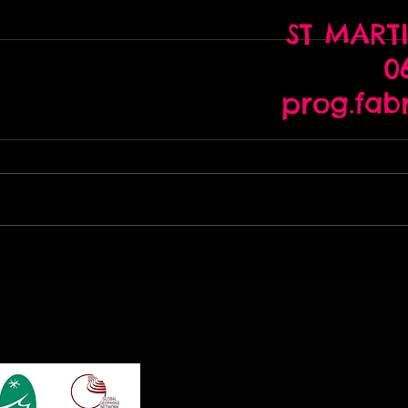
ST MARTI
06
prog.fab