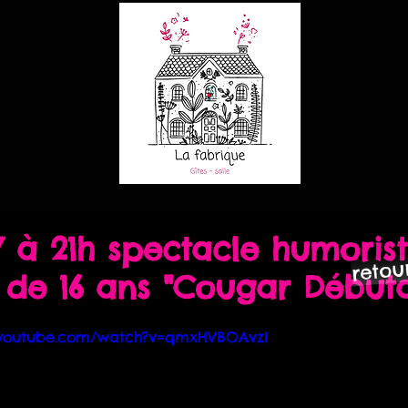
17 à 21h spectacle humoris
reto
r de 16 ans "Cougar Début
.youtube.com/watch?v=qmxHVBOAvzI