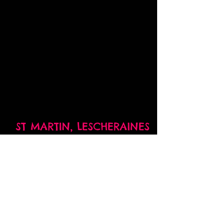
ST MARTIN,
LESCHERAINES
06.89.13.40.51
prog.fabrique@gmail.com