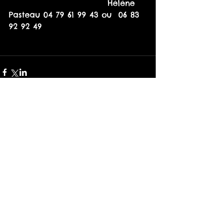
                             Hélène 
Pasteau 04 79 61 99 43 ou  06 83 
92 92 49
Comments
Write a comment...
retour au programme