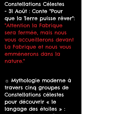
Constellations Célestes
- 31 Août : Conte "Pour 
que la Terre puisse rêver": 
"Attention la Fabrique 
sera fermée, mais nous 
vous accueillerons devant 
La Fabrique et nous vous  
emmènerons dans la  
nature."
☼ Mythologie moderne à 
travers cinq groupes de 
Constellations célestes 
pour découvrir « le 
langage des étoiles » :