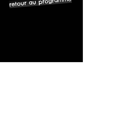
retour au programme
ST MARTIN,
LESCHERAINES
06.89.13.40.51
prog.fabrique@gmail.com