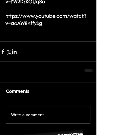
v=YW2DrKGUq8o
https://www.youtube.com/watch?
v=aoAW8nffySg
Comments
Write a comment...