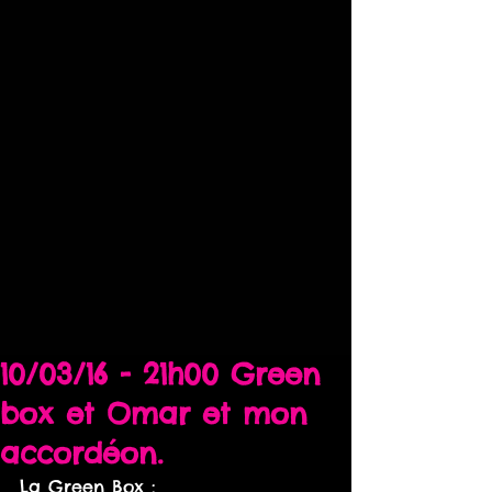
10/03/16 - 21h00 Green
box et Omar et mon
accordéon.
La Green Box : 