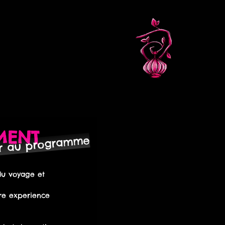
MENT
ur au programme
du voyage et 
tre experience 
 