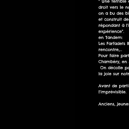
" Une terrible
droit vers le 
on a bu des bi
et construit d
répondant à l'
expérience". 
en Tandem: 
Les Farfadets 
rencontre,... 
Pour faire pa
Chambéry, en 
 On décolle pour vivre au gré du vent, en se laissant porter et émerveiller, en semant de 
la joie sur not
Avant de parti
l'imprévisible. 
Anciens, jeunes