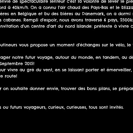
 envie de spectaculaire lenteur c'est la volonté de lever le pie
nord à 40km/h. On a connu l'air chaud des Pays-Bas et le blizzar
ères en Belgique et bu des bières au Danemark, on a dormi s
es cabanes. Rempli d'espoir, nous avons traversé 6 pays, 2500
invitation d'un centre d'art du nord Islande: prétexte à vivre 
Butineurs vous propose un moment d'échanges sur le vélo, le 
rtager notre futur voyage, autour du monde, en tandem, au d
Septembre 2015! 
re route! 
r on souhaite donner envie, trouver des bons plans, se prépa
 ou futurs voyageurs, curieux, curieuses, tous sont invités. 