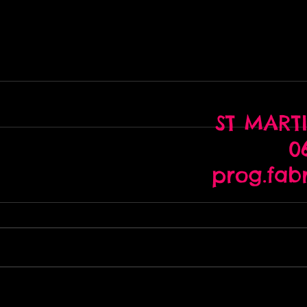
ST MARTI
06
prog.fab