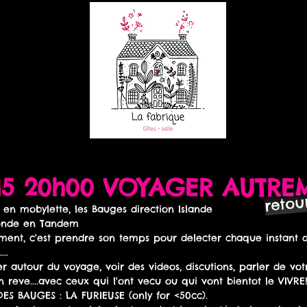
/15 20h00 VOYAGER AUTRE
reto
 en mobylette, les Bauges direction Islande 
onde en Tandem 
ment, c'est prendre son temps pour delecter chaque instant 
.. 
 autour du voyage, voir des videos, discutions, parler de vo
n reve....avec ceux qui l'ont vecu ou qui vont bientot le VIVRE!
S BAUGES : LA FURIEUSE (only for <50cc). 