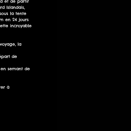
d et de partir 
d Islandais, 
ous la tente 
km en 24 jours 
cette incroyable 
voyage, la 
épart de 
rer à 