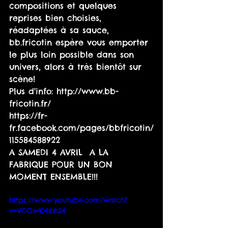
compositions et quelques 
reprises bien choisies, 
réadaptées à sa sauce, 
bb.fricotin espère vous emporter 
le plus loin possible dans son 
univers, alors à très bientôt sur 
scène! 
Plus d'info: http://www.bb-
fricotin.fr/ 
https://fr-
fr.facebook.com/pages/bbfricotin/
115584588922  
A SAMEDI 4 AVRIL  A LA 
FABRIQUE POUR UN BON        
MOMENT ENSEMBLE!!! 
https://www.youtube.com/watch?
v=VDGwK-hhhS4