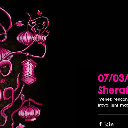
07/03/
Shera
 Venez rencontrer les artistes! Ils viennent specialement pour nous, pour partager leurs 
travaillent ma