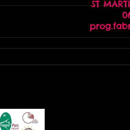
ST MARTI
06
prog.fab