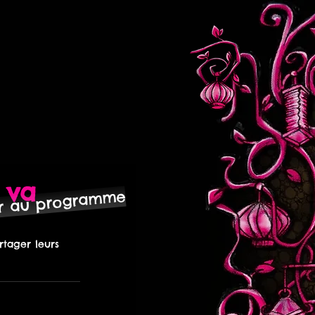
 va
ur au programme