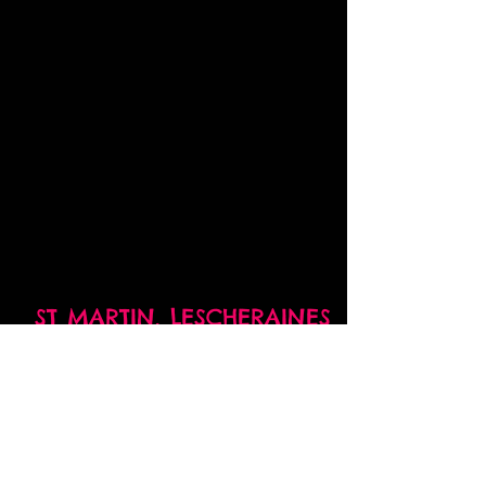
ST MARTIN,
LESCHERAINES
06.89.13.40.51
prog.fabrique@gmail.com