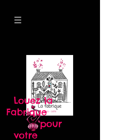
Louez la
Fabrique
pour
votre