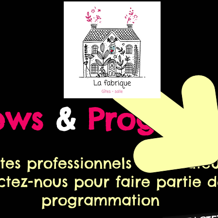
ews
&
Progra
stes professionnels ou amateu
ctez-nous pour faire partie d
programmation