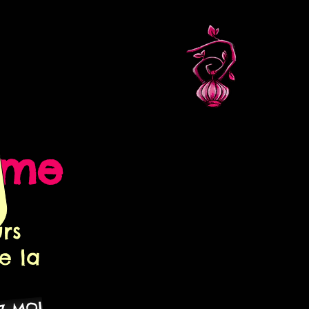
mme
rs
e la