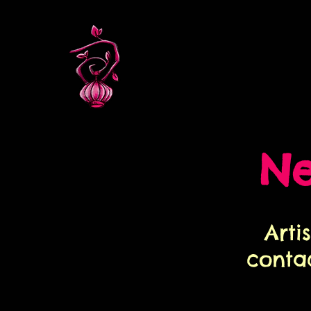
N
Arti
conta