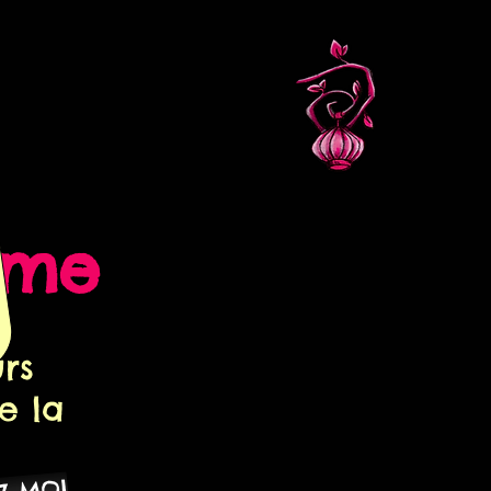
mme
rs
e la