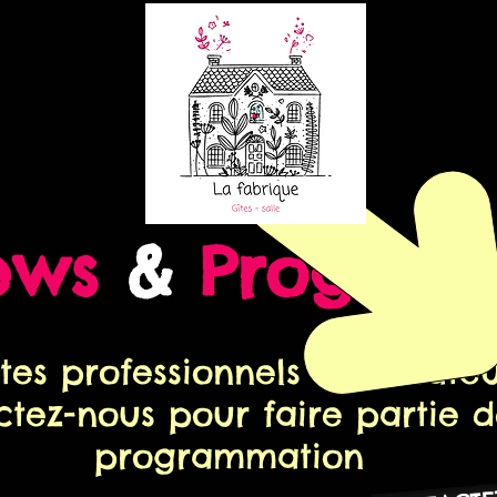
ews
&
Progra
stes professionnels ou amateu
ctez-nous pour faire partie d
programmation