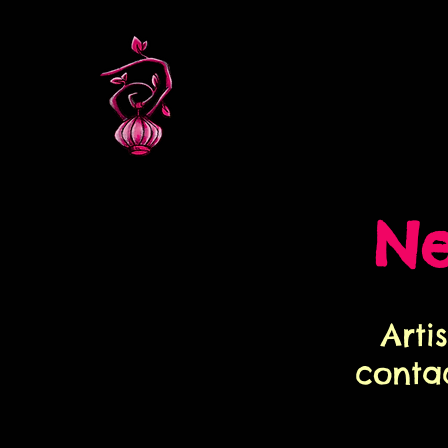
N
Arti
conta